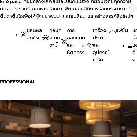
EmSpace ศูนย์กลางไลฟ์สไตล์แบบคนเมือง ที่ตอบโจทย์ทุกความ
ต้องการ รวมร้านอาหาร ร้านค้า ฟิตเนส คลินิก พร้อมบรรยากาศที่น่า
ตื่นตาตื่นใจเพื่อให้ผู้คนมาพบปะ แลกเปลี่ยน และสร้างสรรค์สิ่งใหม่ๆ
ผลิตผล
คลินิก
การ
เครื่อง
แฟชั่น
แ
สดใหม่
ความ
ออกแบบ
ประดับ
เจ
งาม
และ
และ
แ
หัตถกรรม
อุปกรณ์
อื่
เสริม
ๆ
PROFESSIONAL